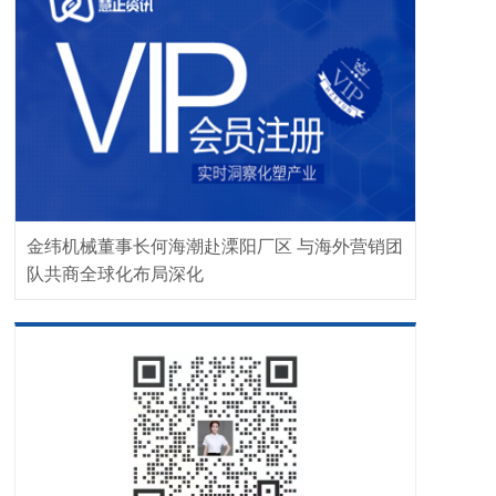
金纬机械董事长何海潮赴溧阳厂区 与海外营销团
队共商全球化布局深化