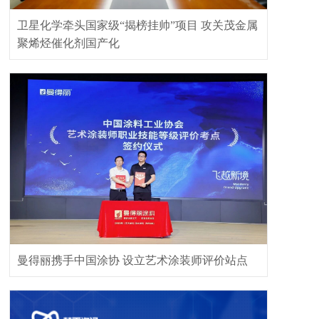
卫星化学牵头国家级“揭榜挂帅”项目 攻关茂金属
聚烯烃催化剂国产化
曼得丽携手中国涂协 设立艺术涂装师评价站点