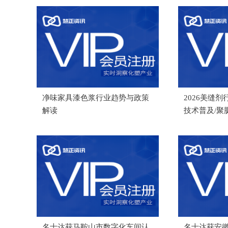
净味家具漆色浆行业趋势与政策
2026美缝剂
解读
技术普及/聚
名士达获马鞍山市数字化车间认
名士达获安徽