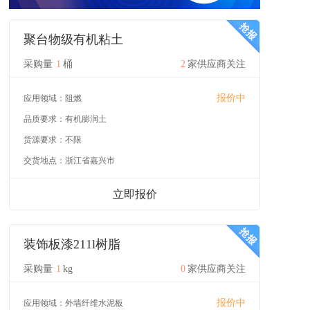
聚台物级有机粘土
采购量
1
桶
2
家供应商关注
报价中
应用领域：
阻燃
品质要求：
有机膨润土
货源要求：
不限
交货地点：
浙江省嘉兴市
立即报价
装饰板漆211l树脂
采购量
1
kg
0
家供应商关注
报价中
应用领域：
外墙纤维水泥板