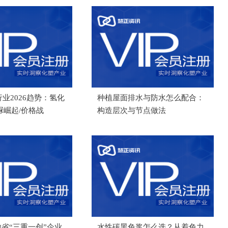
行业2026趋势：氢化
种植屋面排水与防水怎么配合：
脲崛起/价格战
构造层次与节点做法
省“三重一创”企业
水性碳黑色浆怎么选？从着色力