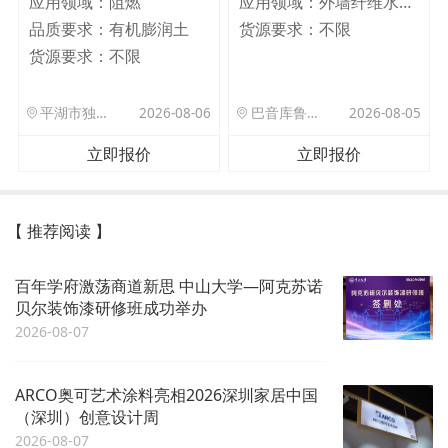
应用领域：
阻燃
应用领域：
外墙纤维水泥板
品质要求：
有机膨润土
货源要求：
不限
货源要求：
不限
平湖市独山港镇集港路 589 号
2026-08-06
巴音库鲁提镇,托帕口岸六号库房
2026-08-05
立即报价
立即报价
【 推荐阅读 】
百年学府激荡商道新思 中山大学—阿克苏诺
贝尔装饰漆研修班成功举办
2026-08-07
ARCO奥可艺术涂料亮相2026深圳家居中国
（深圳）创意设计周
2026-08-07