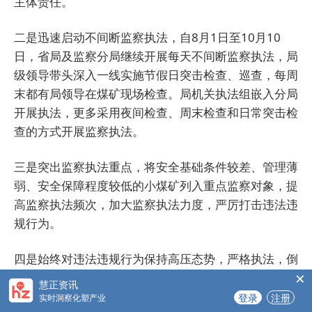
主体责任。
二是迅速启动不间断监察执法，自8月1日至10月10
日，省局及监察分局继续开展每天不间断监察执法，局
级领导带头深入一线实施节假日突击检查、巡查，每周
末都有局领导在煤矿现场检查。局机关执法组嵌入分局
开展执法，更多采用夜间检查、周末检查和日常突击检
查的方式开展监察执法。
三是突出监察执法重点，将安全基础条件较差、管理薄
弱、安全保障程度较低的小煤矿列入重点监察对象，提
高监察执法频次，加大监察执法力度，严厉打击违法违
规行为。
四是始终对违法违规行为保持高压态势，严格执法，倒
×
逼煤矿企业落实主体责任，对检查发现的隐患问题和安
慧正资讯
全生产违法违规行为，除依法对煤矿企业进行处理处罚
登录
注册
实时洞察化塑产业