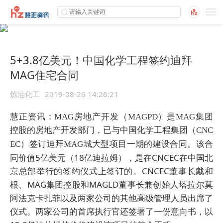
5+3.8亿美元！中国化学工程签约迪拜
MAG住宅合同
炼油化工
2019-08-26 14:26:21
慧正资讯：MAG房地产开发（MAGPD）是MAG集
团
控股的房地产开发部门，已与中国化学工程集团（CNC
该合
EC）签订迪拜MAG城大型项目一期的建设合同。
同价值5亿美元（18亿迪拉姆），是
在CNCEC在中国
北
京总部举行的签约仪
式上签订的。CNCEC董事长戴和
根、
MAG集团控股和MAGLD董事长兼创始
人塔拉尔莫
阿法克卡扎菲以及两家公司
的其他高级管理人员出席了
仪式。
两家公司的首席执行官还签署了一份意向
书，以