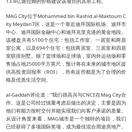
13.8亿迪拉姆的价格建设该项目的
其余工程。
MAG City位于Mohammed bin Rashid al-Maktoum C
ity Meydan7区，这是一
个靠近迪拜国际机场、迪拜市
中心、迪拜
国际金融中心和迪拜克里克港的黄金地
段。
该楼盘共有5100个住宅：包括工作室、
一居室和两居
室公寓，以及694个住宅：
包括两居室、三居室和四居
室联排别墅。
除了篮球场和足球场，室内外运动场和零
售场占地25000平方英尺，预计将在未来
的城市地区提
供高投资回报率（ROI），
所有这些都是为了合理的价
格及优质生活
空间。
al-Gaddah评论道：“我们很高兴与
CNCE在Mag City合
作。这是公司经过慎重考虑后做出的决定，主要是因为
他们有
能力按时交付并能实现我们向客户承诺的
质量。
从设计角度来看，MAG城市是一
个独特的项目，我们
已经获得了多项国际
奖项，成为最佳混合用途房地产。