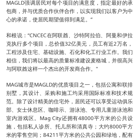
MAG
LD强调居民对每个项目的满意度，指定
最好的承
包商，并与优质合作伙伴合作，
以实现我们以客户为中
心的承诺，使居民
期望值得到满足。”
和根说：“CNCEC在阿联酋、沙特阿拉
伯、阿曼和伊拉
克执行多个项目，总价
值32亿美元，员工有近2万名，
工程涉
及住宅、基础设施、石化和化工行业工
作。我们
相信，我们将以最高的质量标
准建设麦格城，并很高兴
与阿联酋这样
一个杰出的开发商合作。"
MAG城市是MAGLD的优质项目之
一，包括公寓和联排
别墅，其设计、采
购和施工均采用国际标准和技术规
范。
除了设计精美的住宅外，居民还可以享
受运动俱乐
部、女士休息区、咖啡示、
游泳池、专用儿童游泳池和
室内游戏
区。Mag City还拥有48000平方米的公
共设
施，包括私人诊所、托儿所和清真
寺；大约8000平方
米的零售空间；
84211平方米的公共公园和绿地，配有