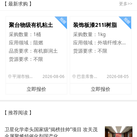
【 最新求购 】
更多>>
聚台物级有机粘土
装饰板漆211l树脂
采购数量：
1桶
采购数量：
1kg
应用领域：
阻燃
应用领域：
外墙纤维水泥板
品质要求：
有机膨润土
货源要求：
不限
货源要求：
不限
平湖市独山港镇集港路 589 号
2026-08-06
巴音库鲁提镇,托帕口岸六号库房
2026-08-05
立即报价
立即报价
【 推荐阅读 】
卫星化学牵头国家级“揭榜挂帅”项目 攻关茂
金属聚烯烃催化剂国产化