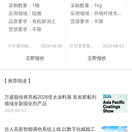
采购数量：
1桶
采购数量：
1kg
应用领域：
阻燃
应用领域：
外墙纤维水泥板
品质要求：
有机膨润土
货源要求：
不限
货源要求：
不限
平湖市独山港镇集港路 589 号
2026-08-06
巴音库鲁提镇,托帕口岸六号库房
2026-08-05
立即报价
立即报价
【 推荐阅读 】
万盛股份将亮相2026亚太涂料展 首发胶黏剂
领域全新固化剂产品
2026-08-07
吉人高新智能调色系统上线 以数字化赋能工