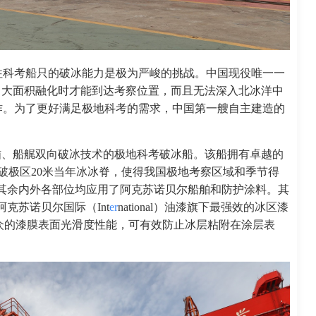
往科考船只的破冰能力是极为严峻的挑战。中国现役唯一一
川大面积融化时才能到达考察位置，而且无法深入北冰洋中
作。为了更好满足极地科考的需求，中国第一艘自主建造的
用船艏、船艉双向破冰技术的极地科考破冰船。该船拥有卓越的
突破极区20米当年冰冰脊，使得我国极地考察区域和季节得
号其余内外各部位均应用了阿克苏诺贝尔船舶和防护涂料。其
克苏诺贝尔国际（Int
er
national）油漆旗下最强效的冰区漆
 160），其出众的漆膜表面光滑度性能，可有效防止冰层粘附在涂层表