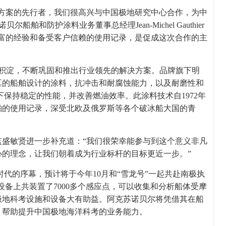
方案的先行者，我们很高兴与中国极地研究中心合作，为中
舶和防护涂料业务董事总经理Jean-Michel Gauthier
富的经验和备受客户信赖的使用记录，是促成这次合作的主
史积淀，不断巩固和推出行业领先的解决方案。品牌旗下明
区的船舶设计的涂料，抗冲击和耐腐蚀能力，以及耐磨性和
下保持稳定的性能，并改善燃油效率。此涂料技术自1972年
船舶的使用记录，深受北欧及俄罗斯等各个破冰船大国的青
盛敏贤进一步补充道：“我们很荣幸能参与到这个意义非凡
的理念，让我们朝着成为行业标杆的目标更近一步。”
”时代的序幕，预计将于今年10月和“雪龙号”一起共赴南极执
和设备上共装置了7000多个感应点，可以收集和分析船体受摩
极地科考设施和设备大有助益。阿克苏诺贝尔将凭借其在船
，帮助提升中国极地海洋科考的业务能力。