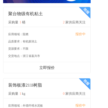
聚台物级有机粘土
采购量
1
桶
2
家供应商关注
报价中
应用领域：
阻燃
品质要求：
有机膨润土
货源要求：
不限
交货地点：
浙江省嘉兴市
立即报价
装饰板漆211l树脂
采购量
1
kg
0
家供应商关注
报价中
应用领域：
外墙纤维水泥板