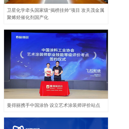
卫星化学牵头国家级“揭榜挂帅”项目 攻关茂金属
聚烯烃催化剂国产化
曼得丽携手中国涂协 设立艺术涂装师评价站点