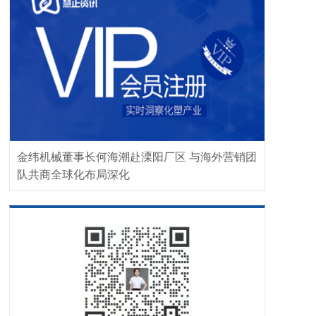
金纬机械董事长何海潮赴溧阳厂区 与海外营销团
队共商全球化布局深化