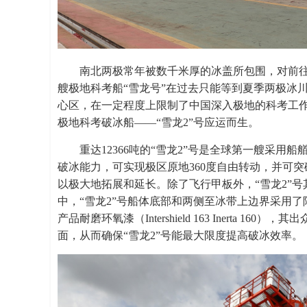
南北两极常年被数千米厚的冰盖所包围，对前
艘极地科考船“雪龙号”在过去只能等到夏季两极冰
心区，在一定程度上限制了中国深入极地的科考工
极地科考破冰船——“雪龙2”号应运而生。
重达12366吨的“雪龙2”号是全球第一艘采
破冰能力，可实现极区原地360度自由转动，并可
以极大地拓展和延长。除了飞行甲板外，“雪龙2”
中，“雪龙2”号船体底部和两侧至冰带上边界采用了阿
产品耐磨环氧漆（Intershield 163 Inerta
面，从而确保“雪龙2”号能最大限度提高破冰效率。