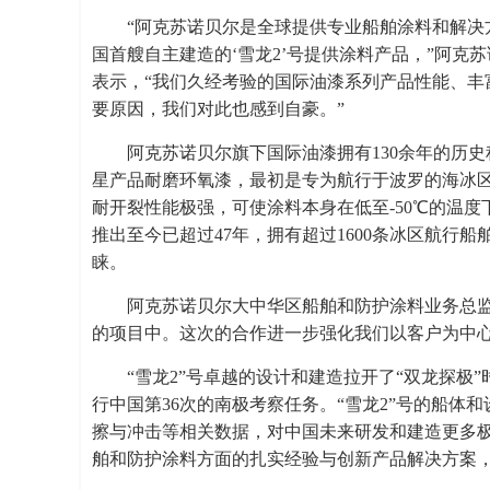
“阿克苏诺贝尔是全球提供专业船舶涂料和解决
国首艘自主建造的‘雪龙2’号提供涂料产品，”阿克苏诺贝尔船
表示，“我们久经考验的国际油漆系列产品性能、丰
要原因，我们对此也感到自豪。”
阿克苏诺贝尔旗下国际油漆拥有130余年的历
星产品耐磨环氧漆，最初是专为航行于波罗的海冰
耐开裂性能极强，可使涂料本身在低至-50℃的温度
推出至今已超过47年，拥有超过1600条冰区航行
睐。
阿克苏诺贝尔大中华区船舶和防护涂料业务总监
的项目中。这次的合作进一步强化我们以客户为中心
“雪龙2”号卓越的设计和建造拉开了“双龙探极
行中国第36次的南极考察任务。“雪龙2”号的船体
擦与冲击等相关数据，对中国未来研发和建造更多
舶和防护涂料方面的扎实经验与创新产品解决方案