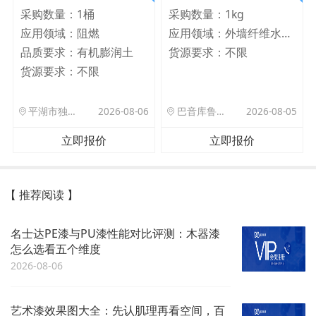
采购数量：
1桶
采购数量：
1kg
应用领域：
阻燃
应用领域：
外墙纤维水泥板
品质要求：
有机膨润土
货源要求：
不限
货源要求：
不限
平湖市独山港镇集港路 589 号
2026-08-06
巴音库鲁提镇,托帕口岸六号库房
2026-08-05
立即报价
立即报价
【 推荐阅读 】
名士达PE漆与PU漆性能对比评测：木器漆
怎么选看五个维度
2026-08-06
艺术漆效果图大全：先认肌理再看空间，百