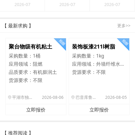
2026-07
2026-07
2026-07
【 最新求购 】
更多>>
聚台物级有机粘土
装饰板漆211l树脂
采购数量：
1桶
采购数量：
1kg
应用领域：
阻燃
应用领域：
外墙纤维水泥板
品质要求：
有机膨润土
货源要求：
不限
货源要求：
不限
平湖市独山港镇集港路 589 号
2026-08-06
巴音库鲁提镇,托帕口岸六号库房
2026-08-05
立即报价
立即报价
【 推荐阅读 】