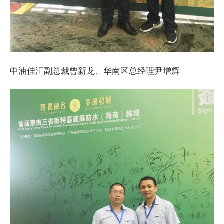
中油佳汇副总裁曾新龙、华南区总经理尹增辉