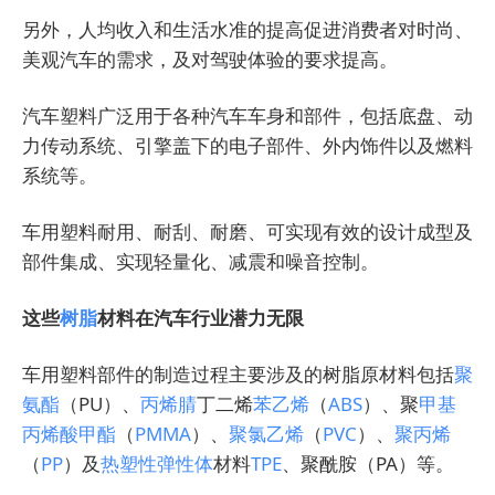
另外，人均收入和生活水准的提高促进消费者对时尚、
美观汽车的需求，及对驾驶体验的要求提高。
汽车塑料广泛用于各种汽车车身和部件，包括底盘、动
力传动系统、引擎盖下的电子部件、外内饰件以及燃料
系统等。
车用塑料耐用、耐刮、耐磨、可实现有效的设计成型及
部件集成、实现轻量化、减震和噪音控制。
这些
树脂
材料在汽车行业潜力无限
车用塑料部件的制造过程主要涉及的树脂原材料包括
聚
氨酯
（PU）、
丙烯腈
丁二烯
苯乙烯
（
ABS
）、聚
甲基
丙烯酸甲酯
（
PMMA
）、
聚氯乙烯
（
PVC
）、
聚丙烯
（
PP
）及
热塑性弹性体
材料
TPE
、聚酰胺（PA）等。