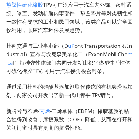
热塑性硫化橡胶
TPV可广泛应用于汽车内外饰、密封系
统、罩盖、发动机舱内零部件、垫圈垫片等对柔韧性和
一致性有要求的工业和民用领域，该类产品可以完全回
收利用，顺应汽车环保发展趋势。
杜邦交通与工业事业部（D
uP
ont Transportation & In
dustrial）宣布与埃克森美孚化工（ExxonMobil Che
m
ica
l）特种弹性体部门共同开发新山都平热塑性弹性体
可硫化橡胶TPV, 可用于汽车接角模密封条。
通过采用杜邦的硅酮基添加剂取代传统的有机爽滑添加
剂，两家公司开发出了新一代山都平 TPV牌号。
新牌号与乙烯-
丙烯
-二烯单体（EDPM）橡胶基质的粘
合性得到改善，摩擦系数（COF）降低，从而在打开和
关闭门窗时具有更高的抗滑性能。