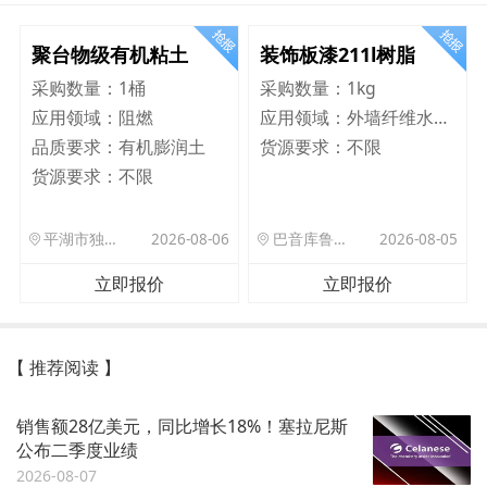
聚台物级有机粘土
装饰板漆211l树脂
采购数量：
1桶
采购数量：
1kg
应用领域：
阻燃
应用领域：
外墙纤维水泥板
品质要求：
有机膨润土
货源要求：
不限
货源要求：
不限
平湖市独山港镇集港路 589 号
2026-08-06
巴音库鲁提镇,托帕口岸六号库房
2026-08-05
立即报价
立即报价
【 推荐阅读 】
销售额28亿美元，同比增长18%！塞拉尼斯
公布二季度业绩
2026-08-07