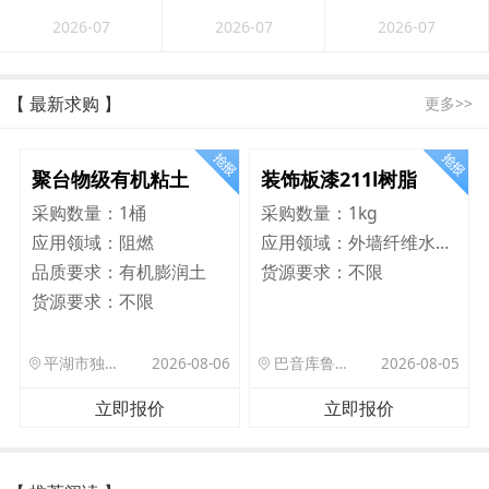
2026-07
2026-07
2026-07
【 最新求购 】
更多>>
聚台物级有机粘土
装饰板漆211l树脂
采购数量：
1桶
采购数量：
1kg
应用领域：
阻燃
应用领域：
外墙纤维水泥板
品质要求：
有机膨润土
货源要求：
不限
货源要求：
不限
平湖市独山港镇集港路 589 号
2026-08-06
巴音库鲁提镇,托帕口岸六号库房
2026-08-05
立即报价
立即报价