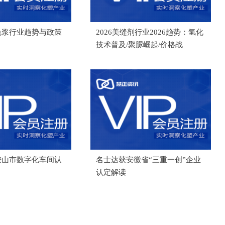
色浆行业趋势与政策
2026美缝剂行业2026趋势：氢化
技术普及/聚脲崛起/价格战
鞍山市数字化车间认
名士达获安徽省“三重一创”企业
认定解读