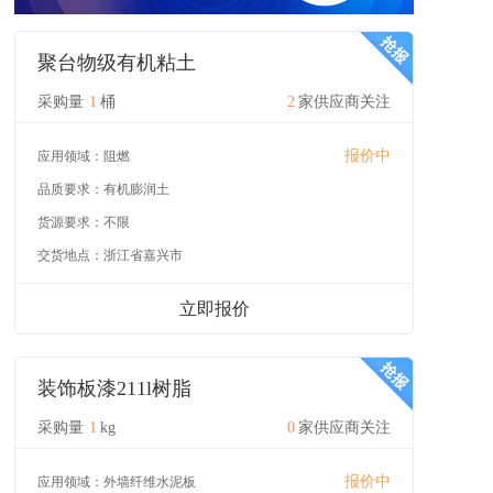
聚台物级有机粘土
采购量
1
桶
2
家供应商关注
报价中
应用领域：
阻燃
品质要求：
有机膨润土
货源要求：
不限
交货地点：
浙江省嘉兴市
立即报价
装饰板漆211l树脂
采购量
1
kg
0
家供应商关注
报价中
应用领域：
外墙纤维水泥板