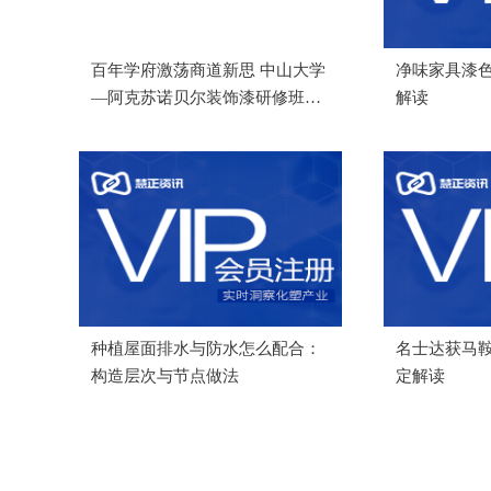
百年学府激荡商道新思 中山大学
净味家具漆
—阿克苏诺贝尔装饰漆研修班成
解读
功举办
种植屋面排水与防水怎么配合：
名士达获马
构造层次与节点做法
定解读