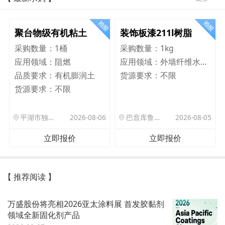
聚台物级有机粘土
装饰板漆211l树脂
采购数量：
1桶
采购数量：
1kg
应用领域：
阻燃
应用领域：
外墙纤维水泥板
品质要求：
有机膨润土
货源要求：
不限
货源要求：
不限
平湖市独山港镇集港路 589 号
2026-08-06
巴音库鲁提镇,托帕口岸六号库房
2026-08-05
立即报价
立即报价
【 推荐阅读 】
万盛股份将亮相2026亚太涂料展 首发胶黏剂
领域全新固化剂产品