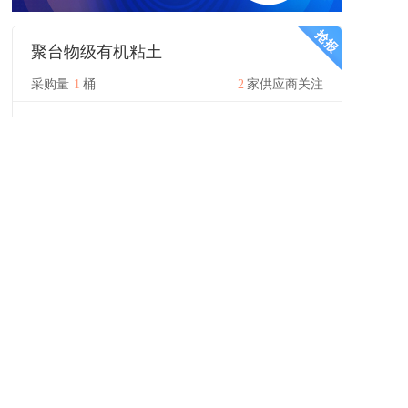
聚台物级有机粘土
采购量
1
桶
2
家供应商关注
报价中
应用领域：
阻燃
品质要求：
有机膨润土
货源要求：
不限
交货地点：
浙江省嘉兴市
立即报价
装饰板漆211l树脂
采购量
1
kg
0
家供应商关注
报价中
应用领域：
外墙纤维水泥板