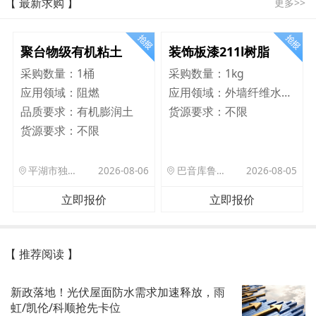
【 最新求购 】
更多>>
聚台物级有机粘土
装饰板漆211l树脂
采购数量：
1桶
采购数量：
1kg
应用领域：
阻燃
应用领域：
外墙纤维水泥板
品质要求：
有机膨润土
货源要求：
不限
货源要求：
不限
平湖市独山港镇集港路 589 号
2026-08-06
巴音库鲁提镇,托帕口岸六号库房
2026-08-05
立即报价
立即报价
【 推荐阅读 】
新政落地！光伏屋面防水需求加速释放，雨
虹/凯伦/科顺抢先卡位