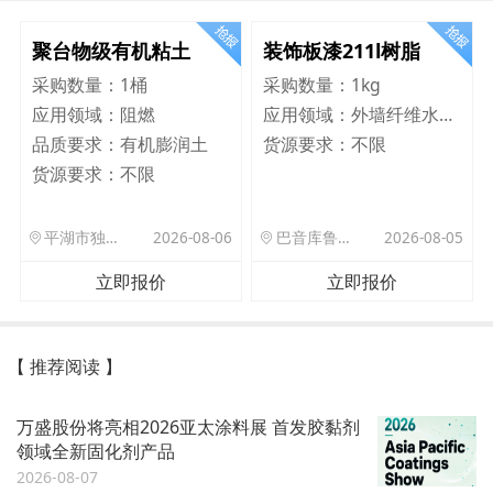
聚台物级有机粘土
装饰板漆211l树脂
采购数量：
1桶
采购数量：
1kg
应用领域：
阻燃
应用领域：
外墙纤维水泥板
品质要求：
有机膨润土
货源要求：
不限
货源要求：
不限
平湖市独山港镇集港路 589 号
2026-08-06
巴音库鲁提镇,托帕口岸六号库房
2026-08-05
立即报价
立即报价
【 推荐阅读 】
万盛股份将亮相2026亚太涂料展 首发胶黏剂
领域全新固化剂产品
2026-08-07