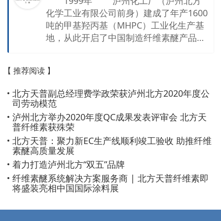
1999年 泸州化工厂（泸州北方
化学工业有限公司前身）建成了年产1600
吨的甲基羟丙基（MHPC）工业化生产基
地，从此开启了中国制造纤维素醚产品，
在世界各地的建筑领域，同国外著名跨国
公司产品同台竞争的历程。 2002年
【 推荐阅读 】
泸州北方化学工业有限公司同江苏飞
翔化工集团合资，成立苏州天普化工有限
北方天普副总经理费学政荣获泸州北方2020年度公
公司。2003年在张家港建成了年产5000
司劳动模范
吨的第二生产基地。 北方天普纤维素
泸州北方举办2020年度QC成果发表评审会 北方天
有限公司 新的起点，新的征程，新的未
普纤维素获殊荣
来，青，取之于蓝而青于蓝，冰，水为之
北方天普：聚力新EC生产线顺利竣工验收 助推纤维
而于水。展望未来，我们深信凭借天普人
素醚高质量发展
的勤奋和朴实，持续创新，源于欧洲而融
着力打造泸州北方“双五”品牌
贯中西，天普将持续成为全球领先的纤维
纤维素醚系统解决方案服务商 | 北方天普纤维素即
素产品供应商。 2006年 泸州北
将盛装亮相中国国际涂料展
方化学工业有限公司、江苏飞翔化工集
团、美国Hercules公司，三方共同成立赫