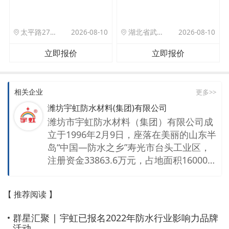
太平路27号院北门驿站
2026-08-10
湖北省武汉市洪山区珞狮路122号武汉理工大孵化楼B座1701室
2026-08-10
立即报价
立即报价
相关企业
更多>>
潍坊宇虹防水材料(集团)有限公司
潍坊市宇虹防水材料（集团）有限公司成
立于1996年2月9日，座落在美丽的山东半
岛“中国—防水之乡”寿光市台头工业区，
注册资金33863.6万元，占地面积160000
平方米，在岗职工797名，科研技术人员1
70名，是集科研、开发、生产设计、销
【 推荐阅读 】
售、施工于一体的中国综合实力较强的防
水材料企业之一。宇虹集团的高效运作，
群星汇聚 | 宇虹已报名2022年防水行业影响力品牌
离不开优秀的平台支撑。到目前为止，集
活动