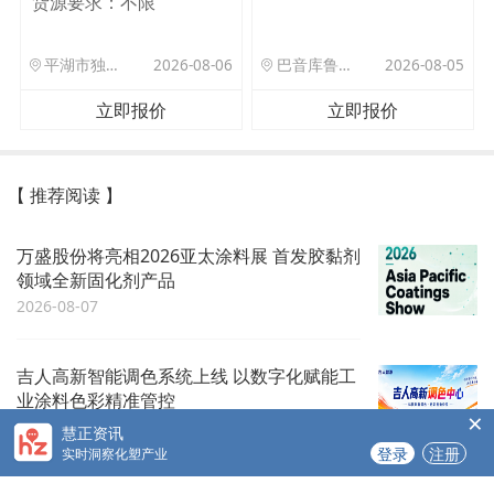
货源要求：
不限
平湖市独山港镇集港路 589 号
2026-08-06
巴音库鲁提镇,托帕口岸六号库房
2026-08-05
立即报价
立即报价
【 推荐阅读 】
万盛股份将亮相2026亚太涂料展 首发胶黏剂
领域全新固化剂产品
2026-08-07
吉人高新智能调色系统上线 以数字化赋能工
业涂料色彩精准管控
×
2026-08-07
慧正资讯
登录
注册
实时洞察化塑产业