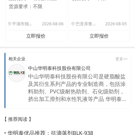
货源要求：
不限
平湖市独山港镇集港路 589 号
2026-08-06
巴音库鲁提镇,托帕口岸六号库房
2026-08-05
立即报价
立即报价
相关企业
更多>>
中山华明泰科技股份有限公司
中山华明泰科技股份有限公司是硬脂酸盐
及其衍生系列产品的专业制造商，包括涂
料助剂、PVC级耐热助剂、石化级助剂，
挤出加工滑剂和水性乳液等产品 华明泰科
技股份有限公司1996年成立，自购土地面
积80亩，是集研发、生产于一体的专业化
【 推荐阅读 】
工材料科技企业。公司是专业研发、生
产、销售无毒环保型硬脂酸盐（锌、钙、
华明泰优品推荐：抗滴落剂BLK-938