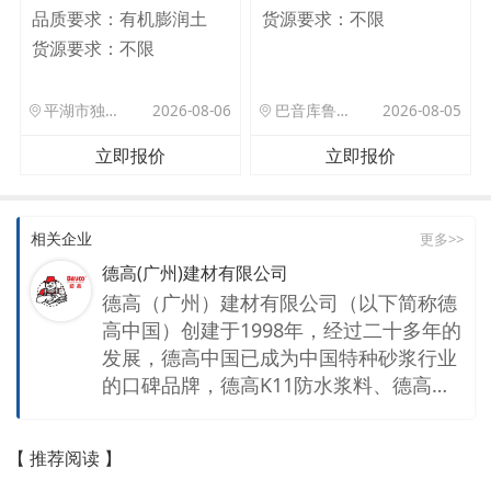
品质要求：
有机膨润土
货源要求：
不限
货源要求：
不限
平湖市独山港镇集港路 589 号
2026-08-06
巴音库鲁提镇,托帕口岸六号库房
2026-08-05
立即报价
立即报价
相关企业
更多>>
德高(广州)建材有限公司
德高（广州）建材有限公司（以下简称德
高中国）创建于1998年，经过二十多年的
发展，德高中国已成为中国特种砂浆行业
的口碑品牌，德高K11防水浆料、德高彩
色瓷砖填缝料、德高TTB瓷砖胶等产品以
其可靠的品质深获广大用户的信赖。 德高
【 推荐阅读 】
（中国）的总部设立于广州，在上海、北