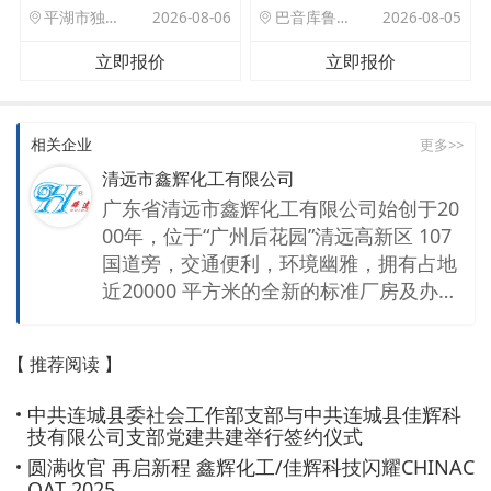
平湖市独山港镇集港路 589 号
2026-08-06
巴音库鲁提镇,托帕口岸六号库房
2026-08-05
立即报价
立即报价
相关企业
更多>>
清远市鑫辉化工有限公司
广东省清远市鑫辉化工有限公司始创于20
00年，位于“广州后花园”清远高新区 107
国道旁，交通便利，环境幽雅，拥有占地
近20000 平方米的全新的标准厂房及办公
楼。是一家集科研、生产制造、贸易为一
体，多元化的化工原材料生产厂家，以及
【 推荐阅读 】
化工原材料供应商。公司是国内最大的二
氧化硅生产基地之一，同时也是中国无机
中共连城县委社会工作部支部与中共连城县佳辉科
盐二氧化硅消光剂的行业标准起草单位之
技有限公司支部党建共建举行签约仪式
一。公司还在于 2017 年获得广东省高新
圆满收官 再启新程 鑫辉化工/佳辉科技闪耀CHINAC
技术企业称号。 公司引进了国外先进的生
OAT 2025