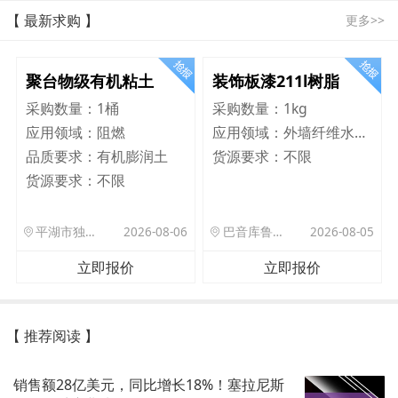
【 最新求购 】
更多>>
聚台物级有机粘土
装饰板漆211l树脂
采购数量：
1桶
采购数量：
1kg
应用领域：
阻燃
应用领域：
外墙纤维水泥板
品质要求：
有机膨润土
货源要求：
不限
货源要求：
不限
平湖市独山港镇集港路 589 号
2026-08-06
巴音库鲁提镇,托帕口岸六号库房
2026-08-05
立即报价
立即报价
【 推荐阅读 】
销售额28亿美元，同比增长18%！塞拉尼斯