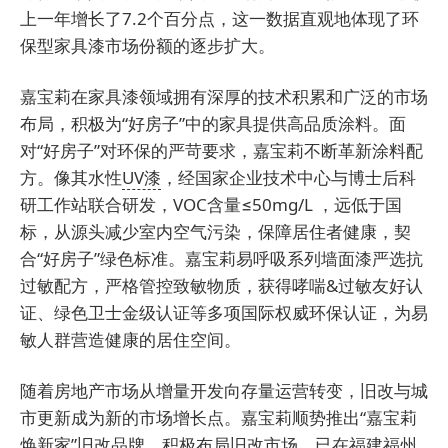
上一年增长了7.2个百分点，这一数据直观地体现了环
保型家具漆市场份额的逐步扩大。
嘉宝莉在家具漆领域拥有深厚的技术积累和广泛的市场
布局，积极为“好房子”中的家具提供高品质涂料。
面
对“好房子”对环保的严苛要求，嘉宝莉不断革新涂料配
方。像其水性
UV漆
，经国家企业技术中心与博士后科
研工作站联合研发，VOC含量≤50mg/L ，远低于国
标，从源头减少室内空气污染，保障居住者健康，契
合“好房子”绿色标准。嘉宝莉易呼吸系列墙面漆严选抗
过敏配方，严格管控致敏物质，获得哮喘&过敏友好认
证、绿色卫士金级认证等多项国际权威环保认证，为易
敏人群营造健康的居住空间。
随着房地产市场从增量开发向存量运营转变，旧改与城
市更新成为新的市场增长点。嘉宝莉顺势推出“嘉宝莉
焕新家”旧改品牌，积极布局旧改市场。已在福建福州