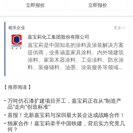
立即报价
立即报价
相关企业
更多>>
嘉宝莉化工集团股份有限公司
嘉宝莉是中国知名的涂料及涂装解决方案
提供商，业务涵盖家具涂料、内外墙建筑
涂料、家装木器涂料、工业凃料、防水涂
料、装修辅料、油墨、涂装服务等领域。
作为全球涂料40强企业之一，嘉宝莉品牌
创立于1993年，现旗下有7家一级子公
【 推荐阅读 】
司，8大生产基地。 从当年一个微小业务
开始，到今天集团员工超过 3200人，全
万吨仿石漆扩建项目开工，嘉宝莉正在从“制造产
国销售网点超16000个，年销售额超38亿
品”走向“创造标准”
元人民币，品牌价值273.61亿元，在中国
喜报！北新嘉宝莉与深圳最大装企达成战略合作！
本土涂料中处于强势地位。自2011年起，
独家合作！嘉宝莉牵手中国铁建，背后实力究竟几
嘉宝莉连年上榜美国《涂料世界》发布
何？