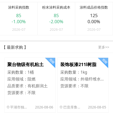
涂料采购指数
粉末涂料采购成本
涂料成品价格指数
85
85
125
-1.00%
-2.00%
0.00%
2026-07
2026-07
2026-07
【 最新求购 】
更多>>
聚台物级有机粘土
装饰板漆211l树脂
采购数量：
1桶
采购数量：
1kg
应用领域：
阻燃
应用领域：
外墙纤维水泥板
品质要求：
有机膨润土
货源要求：
不限
货源要求：
不限
平湖市独山港镇集港路 589 号
2026-08-06
巴音库鲁提镇,托帕口岸六号库房
2026-08-05