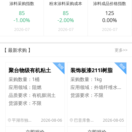
涂料采购指数
粉末涂料采购成本
涂料成品价格指数
85
85
125
-1.00%
-2.00%
0.00%
2026-07
2026-07
2026-07
【 最新求购 】
更多>>
聚台物级有机粘土
装饰板漆211l树脂
采购数量：
1桶
采购数量：
1kg
应用领域：
阻燃
应用领域：
外墙纤维水泥板
品质要求：
有机膨润土
货源要求：
不限
货源要求：
不限
平湖市独山港镇集港路 589 号
2026-08-06
巴音库鲁提镇,托帕口岸六号库房
2026-08-05