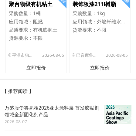
聚台物级有机粘土
装饰板漆211l树脂
采购数量：
1桶
采购数量：
1kg
应用领域：
阻燃
应用领域：
外墙纤维水泥板
品质要求：
有机膨润土
货源要求：
不限
货源要求：
不限
平湖市独山港镇集港路 589 号
2026-08-06
巴音库鲁提镇,托帕口岸六号库房
2026-08-05
立即报价
立即报价
【 推荐阅读 】
万盛股份将亮相2026亚太涂料展 首发胶黏剂
领域全新固化剂产品
2026-08-07