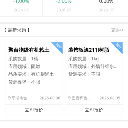
-1.00%
-2.00%
0.00%
2026-07
2026-07
2026-07
【 最新求购 】
更多>>
聚台物级有机粘土
装饰板漆211l树脂
采购数量：
1桶
采购数量：
1kg
应用领域：
阻燃
应用领域：
外墙纤维水泥板
品质要求：
有机膨润土
货源要求：
不限
货源要求：
不限
平湖市独山港镇集港路 589 号
2026-08-06
巴音库鲁提镇,托帕口岸六号库房
2026-08-05
立即报价
立即报价