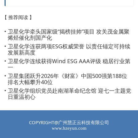
成新材料、新能源为核心的特色一体化产
业链。公司聚焦在高端聚烯烃、电子化学
【 推荐阅读 】
品、氢能利用、二氧化碳综合利用等方面
持续研发与创新，产品广泛应用于航空航
卫星化学牵头国家级“揭榜挂帅”项目 攻关茂金属聚
天、新能源汽车、电子芯片、医疗卫生等
烯烃催化剂国产化
领域，以不断拓展的化学新材料生态圈，
卫星化学连获两项ESG权威荣誉 以责任锚定可持续
与世界分享化学之美。 卫星使命 化工让
发展新高度
生活更美好 企业愿景 百年卫星 卓越标杆
卫星化学连续获得Wind ESG AAA评级 稳居行业第
核心价值观 个人与企业共同发展 企业与
一
社会共同发展 企业战略 立足轻烃一体
卫星集团跃升2026年《财富》中国500强第188位
化，打造低碳化学新材料科技公司
排名大幅攀升40位
卫星化学组织党员赴南湖革命纪念馆 迎七一主题党
日重温初心
COPYRIGHT@广州慧正云科技有限公司
www.hzeyun.com