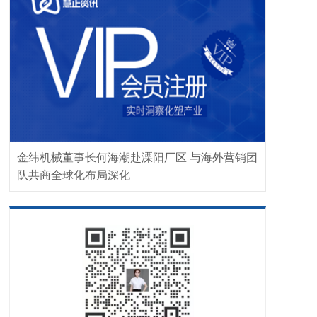
金纬机械董事长何海潮赴溧阳厂区 与海外营销团
队共商全球化布局深化