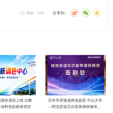
分享到：
阅读：1550
调色系统上线 以数
百年学府激荡商道新思 中山大学
业涂料色彩精准管控
—阿克苏诺贝尔装饰漆研修班成