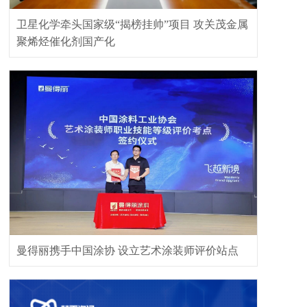
卫星化学牵头国家级“揭榜挂帅”项目 攻关茂金属
聚烯烃催化剂国产化
曼得丽携手中国涂协 设立艺术涂装师评价站点