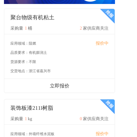
聚台物级有机粘土
采购量
1
桶
2
家供应商关注
报价中
应用领域：
阻燃
品质要求：
有机膨润土
货源要求：
不限
交货地点：
浙江省嘉兴市
立即报价
装饰板漆211l树脂
采购量
1
kg
0
家供应商关注
报价中
应用领域：
外墙纤维水泥板