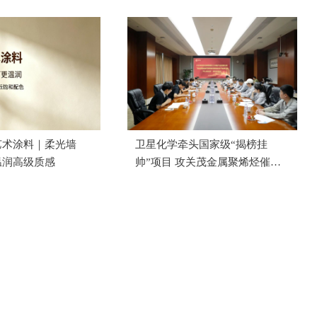
功举办
艺术涂料｜柔光墙
卫星化学牵头国家级“揭榜挂
温润高级质感
帅”项目 攻关茂金属聚烯烃催化
剂国产化