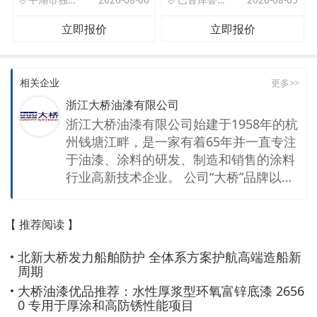
立即报价
立即报价
相关企业
更多>>
浙江大桥油漆有限公司
浙江大桥油漆有限公司始建于1958年的杭
州钱塘江畔，是一家有着65年并一直专注
于油漆、涂料的研发、制造和销售的涂料
行业高新技术企业。 公司“大桥”品牌以我
国自行设计建造的钱塘江大桥为原型，19
60年取得国家商标注册。“大桥”作为金牌
【 推荐阅读 】
老字号，始终以品质诚信为根本，以改革
创新为动力，在国内涂料市场保持强劲的
北新大桥发力船舶防护 全体系方案护航高端造船新
生命力，至今已发展成为工业防护涂料的
周期
领军企业，并连续多届担任中国涂料工业
大桥油漆优品推荐：水性厚浆型环氧富锌底漆 2656
协会副会长单位和浙江省涂料工业协会会
0 专用于厚涂和高防锈性能项目