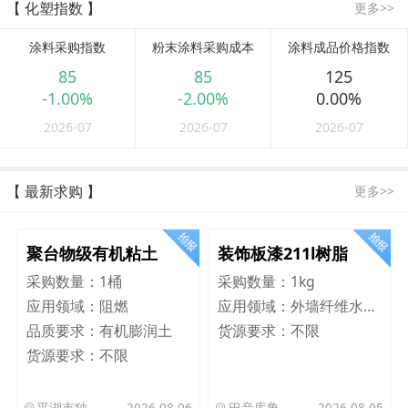
【 化塑指数 】
更多>>
涂料采购指数
粉末涂料采购成本
涂料成品价格指数
85
85
125
-1.00%
-2.00%
0.00%
2026-07
2026-07
2026-07
【 最新求购 】
更多>>
聚台物级有机粘土
装饰板漆211l树脂
采购数量：
1桶
采购数量：
1kg
应用领域：
阻燃
应用领域：
外墙纤维水泥板
品质要求：
有机膨润土
货源要求：
不限
货源要求：
不限
平湖市独山港镇集港路 589 号
2026-08-06
巴音库鲁提镇,托帕口岸六号库房
2026-08-05