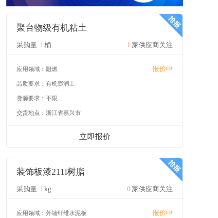
聚台物级有机粘土
采购量
1
桶
1
家供应商关注
报价中
应用领域：
阻燃
品质要求：
有机膨润土
货源要求：
不限
交货地点：
浙江省嘉兴市
立即报价
装饰板漆211l树脂
采购量
1
kg
0
家供应商关注
报价中
应用领域：
外墙纤维水泥板