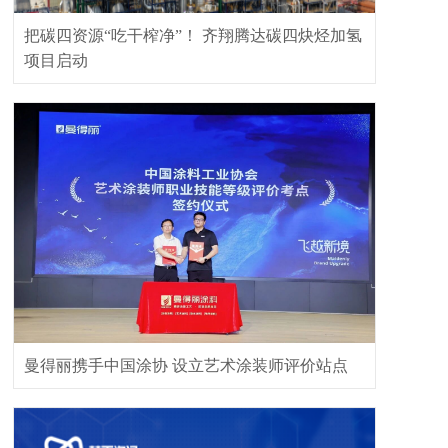
把碳四资源“吃干榨净”！ 齐翔腾达碳四炔烃加氢
项目启动
曼得丽携手中国涂协 设立艺术涂装师评价站点