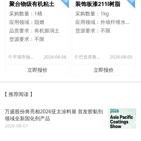
聚台物级有机粘土
装饰板漆211l树脂
采购数量：
1桶
采购数量：
1kg
应用领域：
阻燃
应用领域：
外墙纤维水泥板
品质要求：
有机膨润土
货源要求：
不限
货源要求：
不限
平湖市独山港镇集港路 589 号
2026-08-06
巴音库鲁提镇,托帕口岸六号库房
2026-08-05
立即报价
立即报价
【 推荐阅读 】
万盛股份将亮相2026亚太涂料展 首发胶黏剂
领域全新固化剂产品
2026-08-07