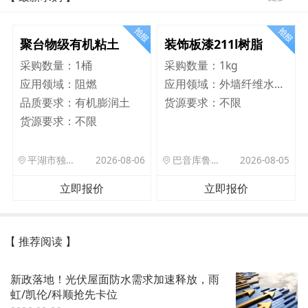
聚台物级有机粘土
装饰板漆211l树脂
采购数量：
1桶
采购数量：
1kg
应用领域：
阻燃
应用领域：
外墙纤维水泥板
品质要求：
有机膨润土
货源要求：
不限
货源要求：
不限
平湖市独山港镇集港路 589 号
2026-08-06
巴音库鲁提镇,托帕口岸六号库房
2026-08-05
立即报价
立即报价
【 推荐阅读 】
新政落地！光伏屋面防水需求加速释放，雨
虹/凯伦/科顺抢先卡位