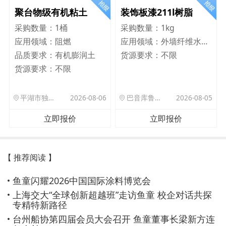
聚台物级有机粘土
装饰板漆211l树脂
采购数量：
1桶
采购数量：
1kg
应用领域：
阻燃
应用领域：
外墙纤维水泥板
品质要求：
有机膨润土
货源要求：
不限
货源要求：
不限
平湖市独山港镇集港路 589 号
2026-08-06
巴音库鲁提镇,托帕口岸六号库房
2026-08-05
立即报价
立即报价
【 推荐阅读 】
鱼童闪耀2026中国国际涂料博览会
上海交大“全球创新超越班”走访鱼童 校企对话共探
专精特新路径
台州船协第四届会员大会召开 鱼童董事长梁新方连