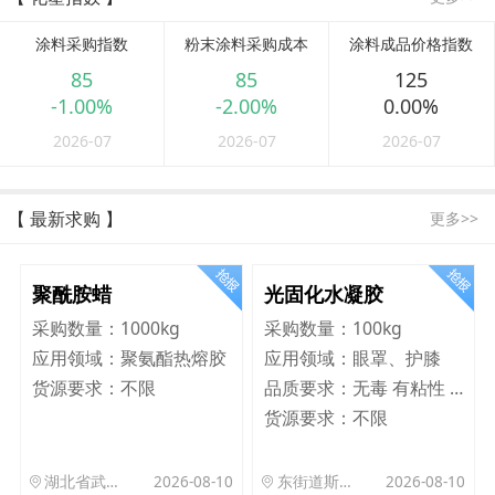
涂料采购指数
粉末涂料采购成本
涂料成品价格指数
85
85
125
-1.00%
-2.00%
0.00%
2026-07
2026-07
2026-07
【 最新求购 】
更多>>
聚酰胺蜡
光固化水凝胶
采购数量：
1000kg
采购数量：
100kg
应用领域：
聚氨酯热熔胶
应用领域：
眼罩、护膝
货源要求：
不限
品质要求：
无毒 有粘性 Q弹 韧性好
货源要求：
不限
湖北省武汉市洪山区珞狮路122号武汉理工大孵化楼B座1701室
2026-08-10
东街道斯村众杰路二号
2026-08-10