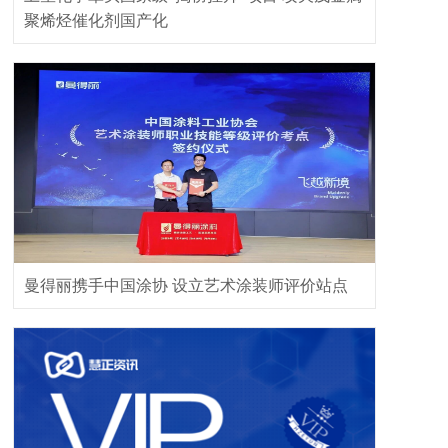
聚烯烃催化剂国产化
曼得丽携手中国涂协 设立艺术涂装师评价站点