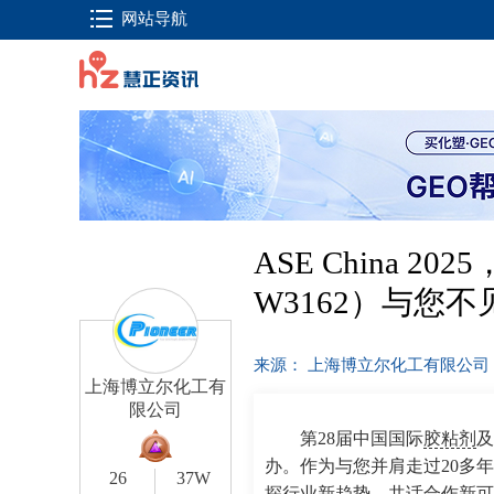
网站导航
ASE China 
W3162）与您不
来源： 上海博立尔化工有限公司
上海博立尔化工有
限公司
第28届中国国际
胶粘剂
及
办。作为与您并肩走过20多
26
37W
探行业新趋势，共话合作新可