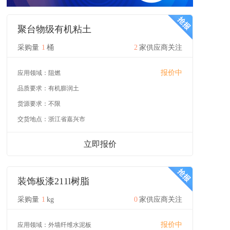
聚台物级有机粘土
采购量
1
桶
2
家供应商关注
报价中
应用领域：
阻燃
品质要求：
有机膨润土
货源要求：
不限
交货地点：
浙江省嘉兴市
立即报价
装饰板漆211l树脂
采购量
1
kg
0
家供应商关注
报价中
应用领域：
外墙纤维水泥板