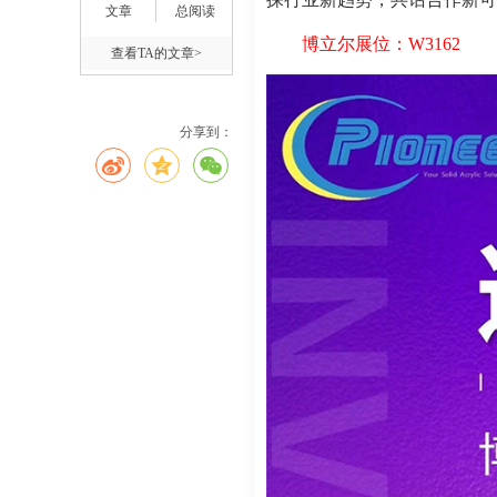
文章
总阅读
博立尔展位：W3162
查看TA的文章>
分享到：