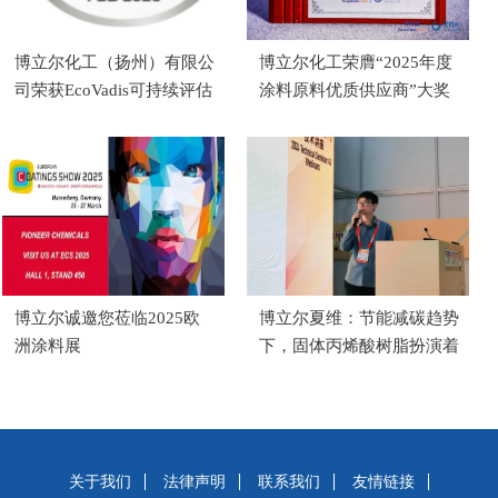
博立尔化工（扬州）有限公
博立尔化工荣膺“2025年度
司荣获EcoVadis可持续评估
涂料原料优质供应商”大奖
银牌
博立尔诚邀您莅临2025欧
博立尔夏维：节能减碳趋势
洲涂料展
下，固体丙烯酸树脂扮演着
什么角色？
关于我们
法律声明
联系我们
友情链接