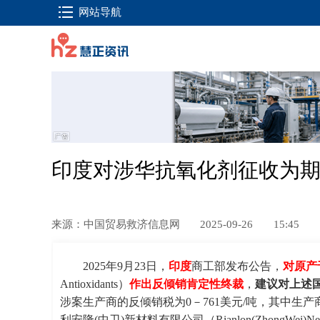
网站导航
印度对涉华抗氧化剂征收为期5
来源：中国贸易救济信息网
2025-09-26
15:45
2025年9月23日，
印度
商工部发布公告，
对原产
Antioxidants）
作出反倾销肯定性终裁
，
建议对上述
涉案生产商的反倾销税为0－761美元/吨，其中生产商天津利
利安隆(中卫)新材料有限公司（Rianlon(ZhongWei)Ne