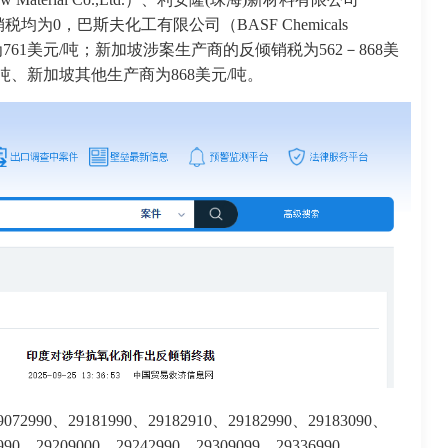
d.）的反倾销税均为0，巴斯夫化工有限公司（BASF Chemicals
产商为761美元/吨；新加坡涉案生产商的反倾销税为562－868美
为562美元/吨、新加坡其他生产商为868美元/吨。
990、29181990、29182910、29182990、29183090、
2990、29209000、29242990、29309099、29336990、