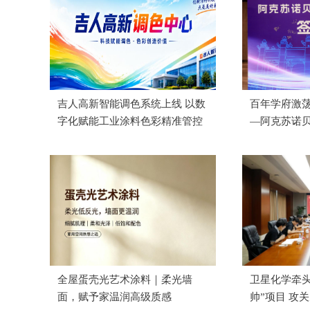
吉人高新智能调色系统上线 以数
百年学府激荡
字化赋能工业涂料色彩精准管控
—阿克苏诺
功举办
全屋蛋壳光艺术涂料｜柔光墙
卫星化学牵头
面，赋予家温润高级质感
帅”项目 攻