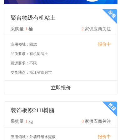
聚台物级有机粘土
采购量
1
桶
2
家供应商关注
报价中
应用领域：
阻燃
品质要求：
有机膨润土
货源要求：
不限
交货地点：
浙江省嘉兴市
立即报价
装饰板漆211l树脂
采购量
1
kg
0
家供应商关注
报价中
应用领域：
外墙纤维水泥板