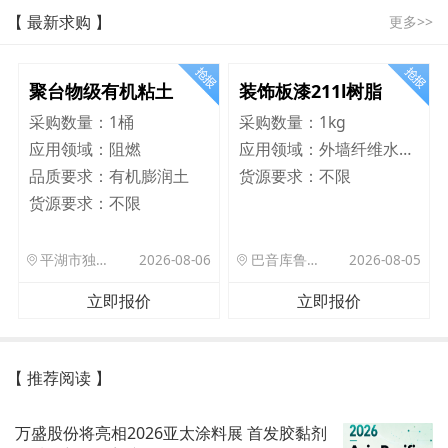
【 最新求购 】
更多>>
聚台物级有机粘土
装饰板漆211l树脂
采购数量：
1桶
采购数量：
1kg
应用领域：
阻燃
应用领域：
外墙纤维水泥板
品质要求：
有机膨润土
货源要求：
不限
货源要求：
不限
平湖市独山港镇集港路 589 号
2026-08-06
巴音库鲁提镇,托帕口岸六号库房
2026-08-05
立即报价
立即报价
【 推荐阅读 】
万盛股份将亮相2026亚太涂料展 首发胶黏剂