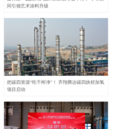
同引领艺术涂料升级
把碳四资源“吃干榨净”！ 齐翔腾达碳四炔烃加氢
项目启动