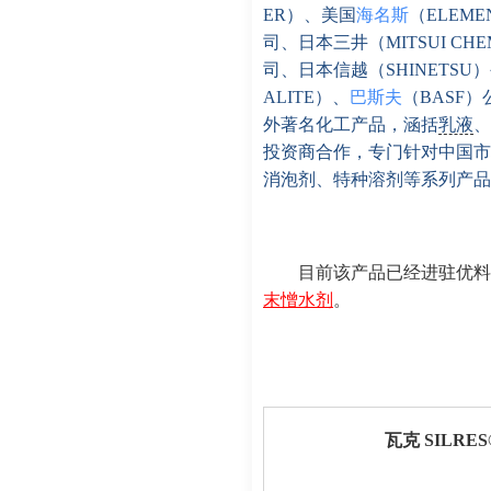
ER）、美国
海名斯
（ELEM
司、日本三井（MITSUI CH
司、日本信越（SHINETSU
ALITE）、
巴斯夫
（BASF）
外著名化工产品，涵括
乳液
、
投资商合作，专门针对中国市
消泡剂、特种溶剂等系列产品
目前该产品已经进驻优料
末憎水剂
。
瓦克 SILRE