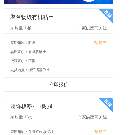
聚台物级有机粘土
采购量
1
桶
1
家供应商关注
报价中
应用领域：
阻燃
品质要求：
有机膨润土
货源要求：
不限
交货地点：
浙江省嘉兴市
立即报价
装饰板漆211l树脂
采购量
1
kg
0
家供应商关注
报价中
应用领域：
外墙纤维水泥板