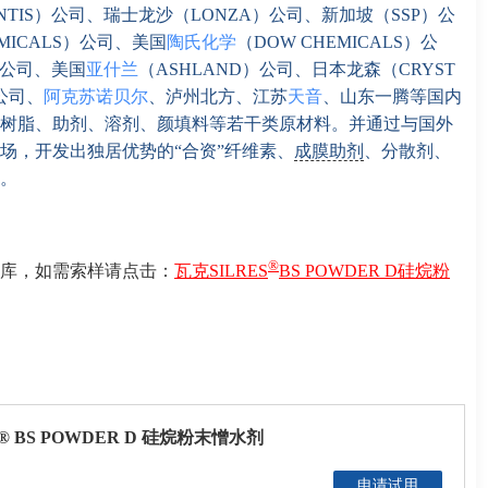
ENTIS）公司、瑞士龙沙（LONZA）公司、新加坡（SSP）公
EMICALS）公司、美国
陶氏化学
（DOW CHEMICALS）公
）公司、美国
亚什兰
（ASHLAND）公司、日本龙森（CRYST
公司、
阿克苏诺贝尔
、泸州北方、江苏
天音
、山东一腾等国内
树脂、助剂、溶剂、颜填料等若干类原材料。并通过与国外
场，开发出独居优势的“合资”纤维素、
成膜助剂
、分散剂、
。
®
库，如需索样请点击：
瓦克SILRES
BS POWDER D硅烷粉
S® BS POWDER D 硅烷粉末憎水剂
申请试用