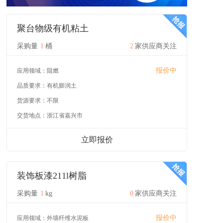
聚台物级有机粘土
采购量
1
桶
2
家供应商关注
报价中
应用领域：
阻燃
品质要求：
有机膨润土
货源要求：
不限
交货地点：
浙江省嘉兴市
立即报价
装饰板漆211l树脂
采购量
1
kg
0
家供应商关注
报价中
应用领域：
外墙纤维水泥板