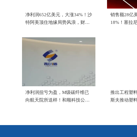
净利润652亿美元，大涨34%！沙
销售额28亿
特阿美顶住地缘局势风浪，财务
18%！塞拉
表现韧性十足
净利润扭亏为盈，M级碳纤维已
推出工程塑
向航天院所送样！和顺科技公布
斯夫推动塑
2026年上半年报告
源