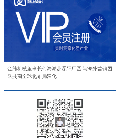
金纬机械董事长何海潮赴溧阳厂区 与海外营销团
队共商全球化布局深化