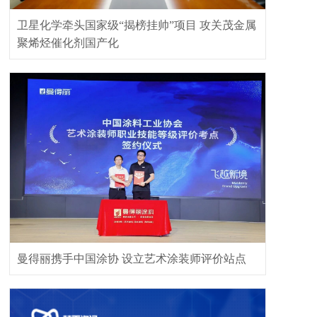
卫星化学牵头国家级“揭榜挂帅”项目 攻关茂金属
聚烯烃催化剂国产化
曼得丽携手中国涂协 设立艺术涂装师评价站点