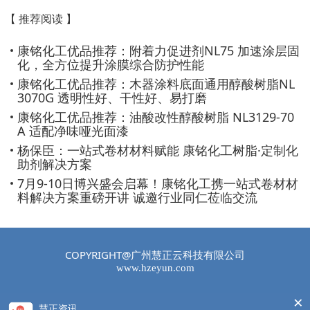
生产工厂，公司拥有年产12万吨各类合成
【 推荐阅读 】
树脂、涂料添加剂的产能，经过多次升级
改造，该工厂已实现智能制造和数字化管
康铭化工优品推荐：附着力促进剂NL75 加速涂层固
理。 公司产品包括聚酯树脂、醇酸树脂、
化，全方位提升涂膜综合防护性能
环氧树脂、丙烯酸树脂、氨基树脂及封闭
康铭化工优品推荐：木器涂料底面通用醇酸树脂NL
型聚氨酯和涂料添加剂。广泛服务于光伏
3070G 透明性好、干性好、易打磨
材料、卷材涂料、木器漆、工业涂料及油
康铭化工优品推荐：油酸改性醇酸树脂 NL3129-70
墨和胶黏剂行业。多年来，公司秉承“卓越
A 适配净味哑光面漆
品质、用心服务”的执业理念，与客户一起
杨保臣：一站式卷材材料赋能 康铭化工树脂·定制化
面对持续提高的市场需求。公司与上海大
助剂解决方案
学合作设有高分子材料研发中心，致力于
7月9-10日博兴盛会启幕！康铭化工携一站式卷材材
料解决方案重磅开讲 诚邀行业同仁莅临交流
涂料和新材料方面高分子材料研发，为新
能源行业和新材料行业提供系统和完善的
产品解决方案。
COPYRIGHT@广州慧正云科技有限公司
www.hzeyun.com
×
慧正资讯