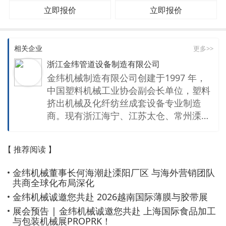
立即报价
立即报价
相关企业
更多>>
浙江金纬管道设备制造有限公司
金纬机械制造有限公司创建于1997 年，
中国塑料机械工业协会副会长单位，塑料
挤出机械及化纤纺丝成套设备专业制造
商。现有浙江海宁、江苏太仓、常州溧
阳、上海嘉定、浙江舟山、广东佛山、泰
国曼谷等7个生产基地及20多家专业公
【 推荐阅读 】
司，总占地面积超千亩。公司拥有一支高
素质的研发队伍和经验丰富的机械、电气
金纬机械董事长何海潮赴溧阳厂区 与海外营销团队
调试工程师团队，以及先进的机械加工基
共商全球化布局深化
地和规范的装配车间，每年生产3000多
金纬机械诚邀您共赴 2026越南国际薄膜与胶带展
（台）套高档的塑料挤出生产线及化纤纺
展会预告 | 金纬机械诚邀您共赴 上海国际食品加工
丝成套设备。产品覆盖各类高分子材料的
与包装机械展PROPRK！