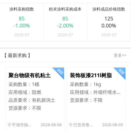
涂料采购指数
粉末涂料采购成本
涂料成品价格指数
85
85
125
-1.00%
-2.00%
0.00%
2026-07
2026-07
2026-07
【 最新求购 】
更多>>
聚台物级有机粘土
装饰板漆211l树脂
采购数量：
1桶
采购数量：
1kg
应用领域：
阻燃
应用领域：
外墙纤维水泥板
品质要求：
有机膨润土
货源要求：
不限
货源要求：
不限
平湖市独山港镇集港路 589 号
2026-08-06
巴音库鲁提镇,托帕口岸六号库房
2026-08-05