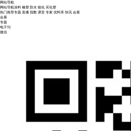
网站导航
网站导航
涂料
橡塑
防水
能化
买化塑
热门推荐
专题
直播
指数
课堂
专家
优料库
快讯
会展
会展
专题
电子刊
微信