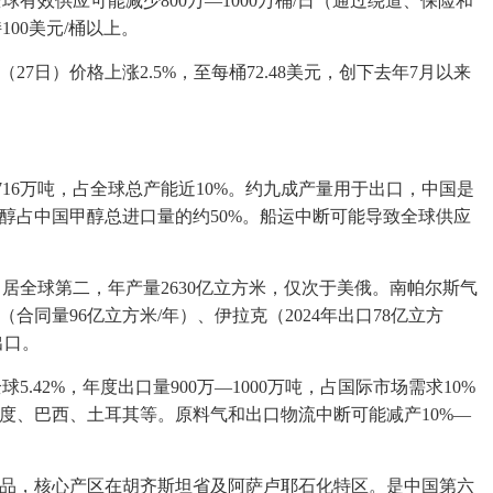
有效供应可能减少800万—1000万桶/日（通过绕道、保险和
00美元/桶以上。
7日）价格上涨2.5%，至每桶72.48美元，创下去年7月以来
16万吨，占全球总产能近10%
。约九成产量用于出口，中国是
醇占中国甲醇总进口量的约50%
。船运中断可能导致全球供应
居全球第二，年产量2630亿立方米，仅次于美俄
。南帕尔斯气
合同量96亿立方米/年）、伊拉克（2024年出口78亿立方
出口。
球5.42%，年度出口量900万—1000万吨，占国际市场需求10%
度、巴西、土耳其等
。原料气和出口物流中断可能减产10%—
产品，核心产区在胡齐斯坦省及阿萨卢耶石化特区
。是中国第六