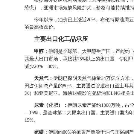
根据海外财经机构的预测，若冲突持续数周，全球
恐慌），亚洲市场短缺风险加大，价格可能持续维持1
今年以来，油价已上涨近20%。布伦特原油周五（2
的最高收盘价。
主要出口化工品承压
甲醇：
伊朗是全球第二大甲醇生产国，产能约17
其最大出口市场，承接其75%以上的出口量，伊朗甲
减少20%—30%。
天然气：
伊朗已探明天然气储量34万亿立方米，
田占伊朗总产量的80%
。主要通过管道出口至土耳其（
米）和亚美尼亚
。海峡封锁影响凝析油和LNG相关
尿素（化肥）：
伊朗尿素产能约1300万吨，占全
—15%，是全球第二大尿素出口国
。主要进口国为印
15%。
硫磺：
伊朗约80%的硫黄产量源于油气开采副