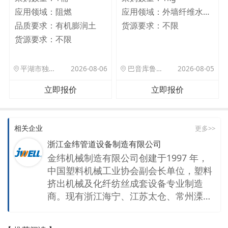
应用领域：
阻燃
应用领域：
外墙纤维水泥板
品质要求：
有机膨润土
货源要求：
不限
货源要求：
不限
平湖市独山港镇集港路 589 号
2026-08-06
巴音库鲁提镇,托帕口岸六号库房
2026-08-05
立即报价
立即报价
相关企业
更多>>
浙江金纬管道设备制造有限公司
金纬机械制造有限公司创建于1997 年，
中国塑料机械工业协会副会长单位，塑料
挤出机械及化纤纺丝成套设备专业制造
商。现有浙江海宁、江苏太仓、常州溧
阳、上海嘉定、浙江舟山、广东佛山、泰
国曼谷等7个生产基地及20多家专业公