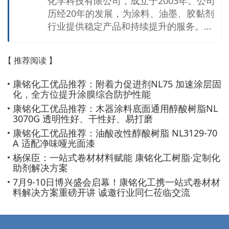
化学科技有限公司，成立于2003年。公司
历经20年的发展，为涂料、油墨、胶黏剂
行业提供稳定产品和持续提升的服务。开
封物源化工有限公司是康铭公司在河南的
生产工厂，公司拥有年产12万吨各类合成
【 推荐阅读 】
树脂、涂料添加剂的产能，经过多次升级
改造，该工厂已实现智能制造和数字化管
康铭化工优品推荐：附着力促进剂NL75 加速涂层固
理。 公司产品包括聚酯树脂、醇酸树脂、
化，全方位提升涂膜综合防护性能
环氧树脂、丙烯酸树脂、氨基树脂及封闭
康铭化工优品推荐：木器涂料底面通用醇酸树脂NL
型聚氨酯和涂料添加剂。广泛服务于光伏
3070G 透明性好、干性好、易打磨
材料、卷材涂料、木器漆、工业涂料及油
康铭化工优品推荐：油酸改性醇酸树脂 NL3129-70
墨和胶黏剂行业。多年来，公司秉承“卓越
A 适配净味哑光面漆
品质、用心服务”的执业理念，与客户一起
杨保臣：一站式卷材材料赋能 康铭化工树脂·定制化
面对持续提高的市场需求。公司与上海大
助剂解决方案
学合作设有高分子材料研发中心，致力于
7月9-10日博兴盛会启幕！康铭化工携一站式卷材材
料解决方案重磅开讲 诚邀行业同仁莅临交流
涂料和新材料方面高分子材料研发，为新
能源行业和新材料行业提供系统和完善的
产品解决方案。