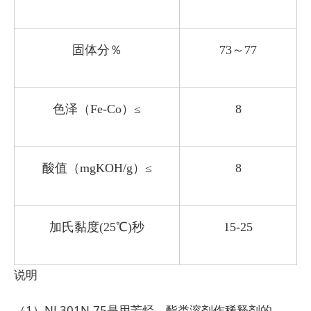
固体分％
73
～77
色泽（Fe-Co）≤
8
酸值（mgKOH/g）≤
8
加氏黏度(25℃)秒
15-25
说明
（1）NL301N-75是用芳烃、酯类溶剂作稀释剂的。