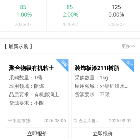
85
85
125
-1.00%
-2.00%
0.00%
2026-07
2026-07
2026-07
【 最新求购 】
更多>>
聚台物级有机粘土
装饰板漆211l树脂
采购数量：
1桶
采购数量：
1kg
应用领域：
阻燃
应用领域：
外墙纤维水泥板
品质要求：
有机膨润土
货源要求：
不限
货源要求：
不限
平湖市独山港镇集港路 589 号
2026-08-06
巴音库鲁提镇,托帕口岸六号库房
2026-08-05
立即报价
立即报价