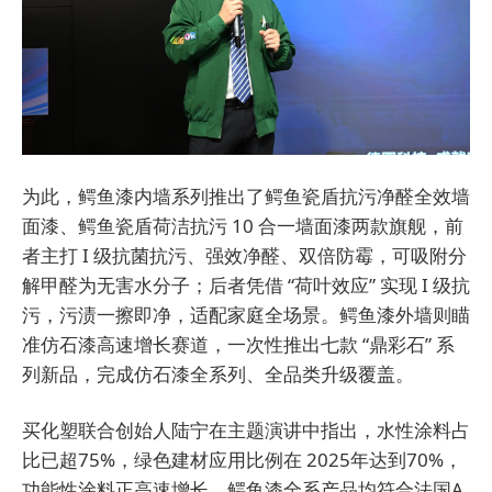
为此，鳄鱼漆内墙系列推出了鳄鱼瓷盾抗污净醛全效墙
面漆、鳄鱼瓷盾荷洁抗污 10 合一墙面漆两款旗舰，前
者主打 I 级抗菌抗污、强效净醛、双倍防霉，可吸附分
解甲醛为无害水分子；后者凭借 “荷叶效应” 实现 I 级抗
污，污渍一擦即净，适配家庭全场景。鳄鱼漆外墙则瞄
准仿石漆高速增长赛道，一次性推出七款 “鼎彩石” 系
列新品，完成仿石漆全系列、全品类升级覆盖。
买化塑
联合创始人陆宁在主题演讲中指出，水性涂料占
比已超
75%
，绿色建材应用比例在
2025
年达到
70%
，
功能性涂料正高速增长
。鳄鱼漆全系产品均符合法国
A