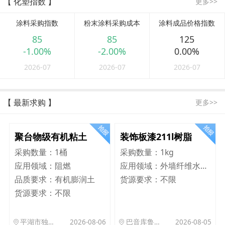
【 化塑指数 】
更多>>
涂料采购指数
粉末涂料采购成本
涂料成品价格指数
85
85
125
-1.00%
-2.00%
0.00%
2026-07
2026-07
2026-07
【 最新求购 】
更多>>
聚台物级有机粘土
装饰板漆211l树脂
采购数量：
1桶
采购数量：
1kg
应用领域：
阻燃
应用领域：
外墙纤维水泥板
品质要求：
有机膨润土
货源要求：
不限
货源要求：
不限
平湖市独山港镇集港路 589 号
2026-08-06
巴音库鲁提镇,托帕口岸六号库房
2026-08-05