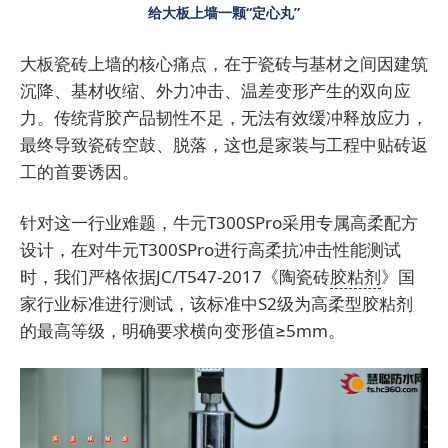
给大板上墙一颗“定心丸”
大板瓷砖上墙的核心痛点，在于瓷砖与基材之间因建筑
沉降、基材收缩、外力冲击、温差变形产生的双向应
力。传统背胶产品韧性不足，无法有效缓冲释放应力，
最终导致瓷砖空鼓、脱落，这也是家装与工程中贴砖返
工的首要诱因。
针对这一行业难题，牛元T300SPro采用专属高柔配方
设计，在对牛元T300SPro进行高柔抗冲击性能测试
时，我们严格依据JC/T547-2017《陶瓷砖
胶粘剂
》国
家行业标准进行测试，该标准中S2级为高柔型胶粘剂
的最高等级，明确要求横向变形值≥5mm。