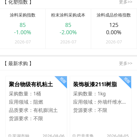
【 化塑指数 】
更多>>
涂料采购指数
粉末涂料采购成本
涂料成品价格指数
85
85
125
-1.00%
-2.00%
0.00%
2026-07
2026-07
2026-07
【 最新求购 】
更多>>
聚台物级有机粘土
装饰板漆211l树脂
采购数量：
1桶
采购数量：
1kg
应用领域：
阻燃
应用领域：
外墙纤维水泥板
品质要求：
有机膨润土
货源要求：
不限
货源要求：
不限
平湖市独山港镇集港路 589 号
2026-08-06
巴音库鲁提镇,托帕口岸六号库房
2026-08-05