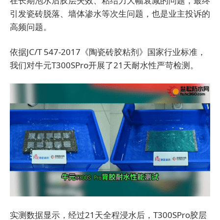
在长期泡水后胶层失效、粘结力大幅衰减的问题，最终
引发瓷砖脱落、墙体渗水等次生问题，也是业主投诉的
高频问题。
依据
JC/T 547-2017《陶瓷砖胶粘剂》
国家行业标准，
我们对牛元T300SPro开展了21天耐水性严苛检测。
实测数据显示，经过21天全程浸水后，
T300SPro
胶层