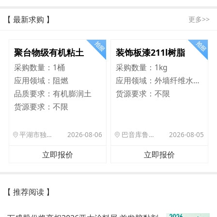
【 最新求购 】
更多>>
聚台物级有机粘土
装饰板漆211l树脂
采购数量：
1桶
采购数量：
1kg
应用领域：
阻燃
应用领域：
外墙纤维水泥板
品质要求：
有机膨润土
货源要求：
不限
货源要求：
不限
平湖市独山港镇集港路 589 号
2026-08-06
巴音库鲁提镇,托帕口岸六号库房
2026-08-05
立即报价
立即报价
【 推荐阅读 】